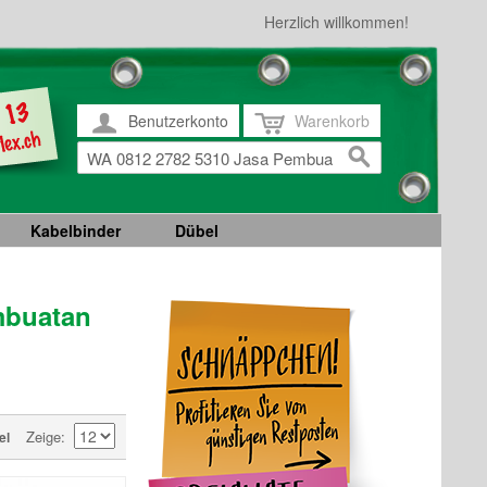
Herzlich willkommen!
Benutzerkonto
Warenkorb
Kabelbinder
Dübel
mbuatan
Zeige
el