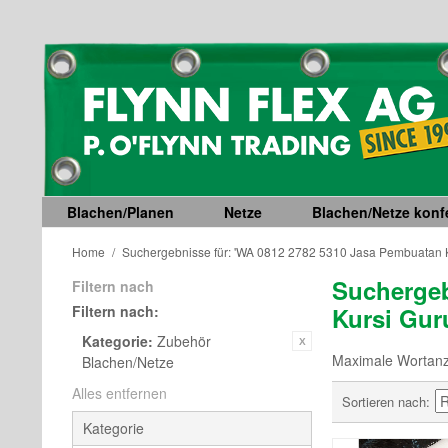
Blachen/Planen
Netze
Blachen/Netze konfe
Home
/
Suchergebnisse für: 'WA 0812 2782 5310 Jasa Pembuatan K
Suchergeb
Filtern nach
Filtern nach:
Kursi Gur
Kategorie:
Zubehör
Maximale Wortanza
Blachen/Netze
Alles entfernen
Sortieren nach
Kategorie