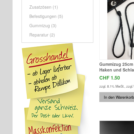
Zusatzösen
(1)
Befestigungen
(5)
Gummizug
(3)
Reparatur
(2)
Gummizug 25cm m
Haken und Schla
CHF 1.50
zzgl. 8.1% MwSt.
,
zzgl.
In den Warenkorb