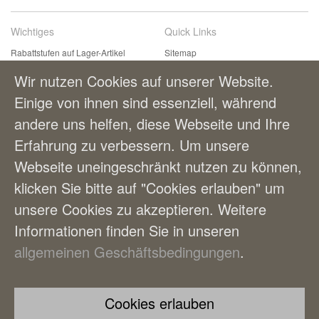
Wichtiges
Quick Links
Rabattstufen auf Lager-Artikel
Sitemap
Kontaktformular
Suchbegriffe
Wir nutzen Cookies auf unserer Website.
Einfach & bequem bestellen
Erweiterte Suche
Einige von ihnen sind essenziell, während
Zahlungsmöglichkeiten
andere uns helfen, diese Webseite und Ihre
Lieferung und Versandkosten
AGBs
Erfahrung zu verbessern. Um unsere
Webseite uneingeschränkt nutzen zu können,
Benutzerkonto
klicken Sie bitte auf "Cookies erlauben" um
Mein Benutzerkonto
unsere Cookies zu akzeptieren. Weitere
Bestellungen
Informationen finden Sie in unseren
allgemeinen Geschäftsbedingungen
.
© FLYNN FLEX AG – Büro Riedhofstrasse 354 – CH-8049 Zürich-
Höngg – T 044 342 35 13 – F 044 342 35 15 – info@flynnflex.ch
Cookies erlauben