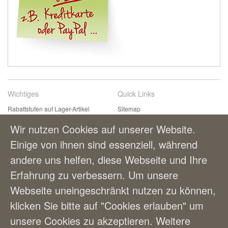
Wichtiges
Quick Links
Rabattstufen auf Lager-Artikel
Sitemap
Kontaktformular
Suchbegriffe
Wir nutzen Cookies auf unserer Website.
Einfach & bequem bestellen
Erweiterte Suche
Einige von ihnen sind essenziell, während
Zahlungsmöglichkeiten
andere uns helfen, diese Webseite und Ihre
Lieferung und Versandkosten
AGBs
Erfahrung zu verbessern. Um unsere
Webseite uneingeschränkt nutzen zu können,
Benutzerkonto
klicken Sie bitte auf "Cookies erlauben" um
Mein Benutzerkonto
unsere Cookies zu akzeptieren. Weitere
Bestellungen