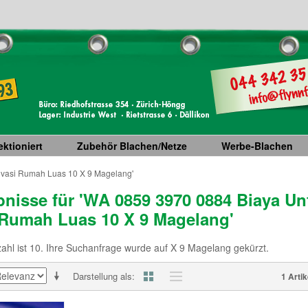
ktioniert
Zubehör Blachen/Netze
Werbe-Blachen
ovasi Rumah Luas 10 X 9 Magelang'
nisse für 'WA 0859 3970 0884 Biaya Un
Rumah Luas 10 X 9 Magelang'
hl ist 10. Ihre Suchanfrage wurde auf X 9 Magelang gekürzt.
Darstellung als
1 Artik