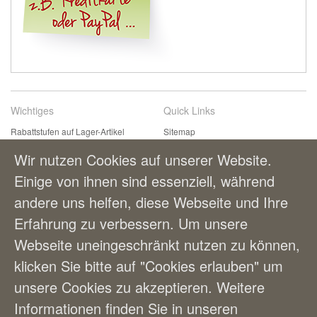
Wichtiges
Quick Links
Rabattstufen auf Lager-Artikel
Sitemap
Kontaktformular
Suchbegriffe
Wir nutzen Cookies auf unserer Website.
Einfach & bequem bestellen
Erweiterte Suche
Einige von ihnen sind essenziell, während
Zahlungsmöglichkeiten
andere uns helfen, diese Webseite und Ihre
Lieferung und Versandkosten
AGBs
Erfahrung zu verbessern. Um unsere
Webseite uneingeschränkt nutzen zu können,
Benutzerkonto
klicken Sie bitte auf "Cookies erlauben" um
Mein Benutzerkonto
unsere Cookies zu akzeptieren. Weitere
Bestellungen
Informationen finden Sie in unseren