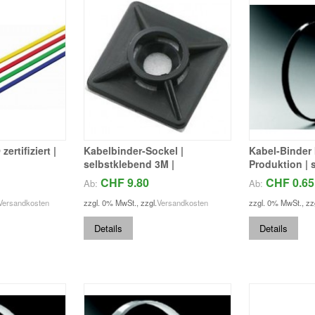
ertifiziert |
Kabelbinder-Sockel |
Kabel-Binder 
selbstklebend 3M |
Produktion | 
CHF 9.80
CHF 0.65
Ab:
Ab:
Versandkosten
zzgl. 0% MwSt.
,
zzgl.
Versandkosten
zzgl. 0% MwSt.
,
zz
Details
Details