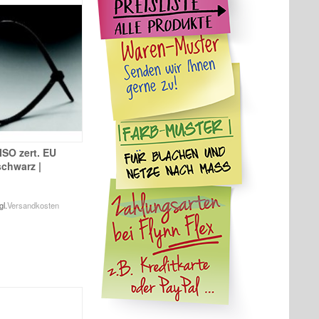
ISO zert. EU
schwarz |
gl.
Versandkosten