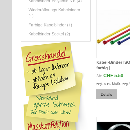
Kabelbinder Polyamid 6.6
(4)
Wiederöffnungs Kabelbinder
(1)
Farbige Kabelbinder
(1)
Kabelbinder Sockel
(2)
Kabel-Binder ISO z
farbig |
CHF 5.50
Ab:
zzgl. 8.1% MwSt.
,
zzgl.
Details