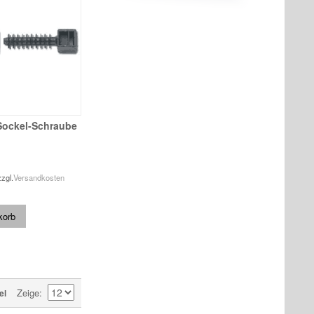
Sockel-Schraube
zzgl.
Versandkosten
korb
Zeige
el