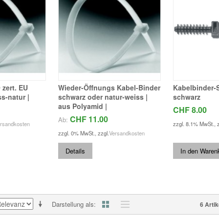
 zert. EU
Wieder-Öffnungs Kabel-Binder
Kabelbinder-
s-natur |
schwarz oder natur-weiss |
schwarz
aus Polyamid |
CHF 8.00
CHF 11.00
Ab:
rsandkosten
zzgl. 8.1% MwSt.
,
zzgl. 0% MwSt.
,
zzgl.
Versandkosten
Details
In den Waren
Darstellung als
6 Artik