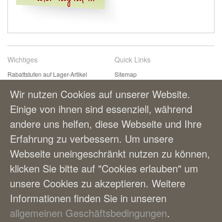
Wichtiges
Quick Links
Rabattstufen auf Lager-Artikel
Sitemap
Kontaktformular
Suchbegriffe
Wir nutzen Cookies auf unserer Website.
Einfach & bequem bestellen
Erweiterte Suche
Einige von ihnen sind essenziell, während
Zahlungsmöglichkeiten
andere uns helfen, diese Webseite und Ihre
Lieferung und Versandkosten
AGBs
Erfahrung zu verbessern. Um unsere
Webseite uneingeschränkt nutzen zu können,
Benutzerkonto
klicken Sie bitte auf "Cookies erlauben" um
Mein Benutzerkonto
unsere Cookies zu akzeptieren. Weitere
Bestellungen
Informationen finden Sie in unseren
allgemeinen Geschäftsbedingungen
.