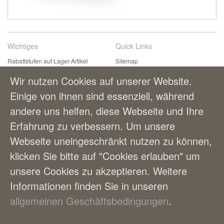
Wichtiges
Quick Links
Rabattstufen auf Lager-Artikel
Sitemap
Kontaktformular
Suchbegriffe
Wir nutzen Cookies auf unserer Website.
Einfach & bequem bestellen
Erweiterte Suche
Einige von ihnen sind essenziell, während
Zahlungsmöglichkeiten
andere uns helfen, diese Webseite und Ihre
Lieferung und Versandkosten
AGBs
Erfahrung zu verbessern. Um unsere
Webseite uneingeschränkt nutzen zu können,
Benutzerkonto
klicken Sie bitte auf "Cookies erlauben" um
Mein Benutzerkonto
unsere Cookies zu akzeptieren. Weitere
Bestellungen
Informationen finden Sie in unseren
allgemeinen Geschäftsbedingungen
.
© FLYNN FLEX AG – Büro Riedhofstrasse 354 – CH-8049 Zürich-