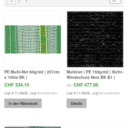
1
2
PE Multi-Net 60g/m2 | 257cm
Multinet | PE 150g/m2 | Sicht-
x 100m BK |
Windschutz Netz BK B1 |
CHF 334.10
CHF 477.00
Ab:
zzgl. 8.1% MwSt.
,
zzgl.
Versandkosten
zzgl. 8.1% MwSt.
,
zzgl.
Versandkosten
In den Warenkorb
Details