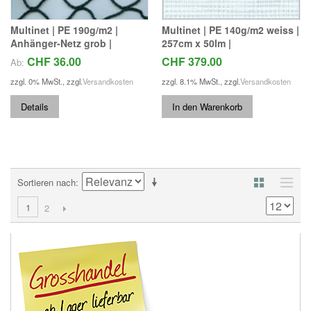
Multinet | PE 190g/m2 |
Multinet | PE 140g/m2 weiss |
Anhänger-Netz grob |
257cm x 50lm |
CHF 36.00
CHF 379.00
Ab:
zzgl. 0% MwSt.
,
zzgl.
Versandkosten
zzgl. 8.1% MwSt.
,
zzgl.
Versandkosten
Details
In den Warenkorb
Sortieren nach
1
2