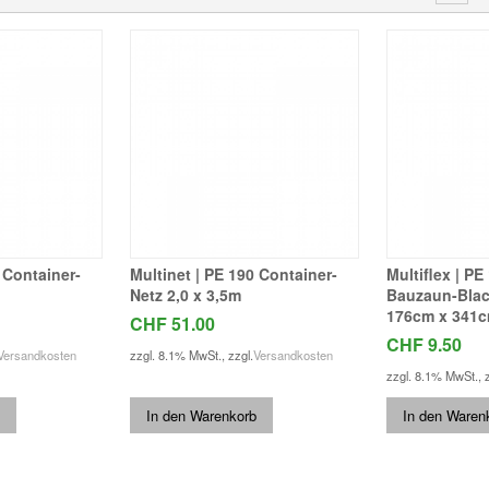
 Container-
Multinet | PE 190 Container-
Multiflex | PE
Netz 2,0 x 3,5m
Bauzaun-Blac
176cm x 341c
CHF 51.00
CHF 9.50
Versandkosten
zzgl. 8.1% MwSt.
,
zzgl.
Versandkosten
zzgl. 8.1% MwSt.
,
In den Warenkorb
In den Waren