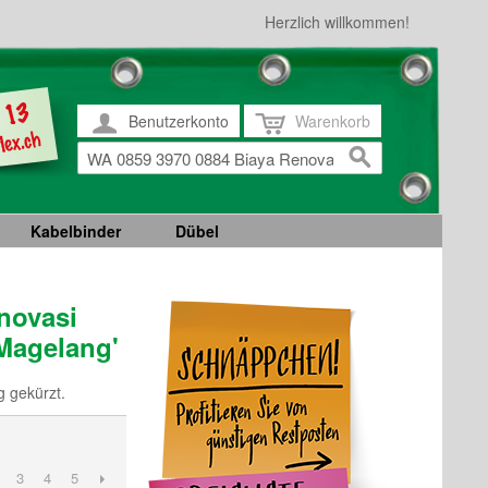
Herzlich willkommen!
Benutzerkonto
Warenkorb
Kabelbinder
Dübel
novasi
Magelang'
 gekürzt.
3
4
5