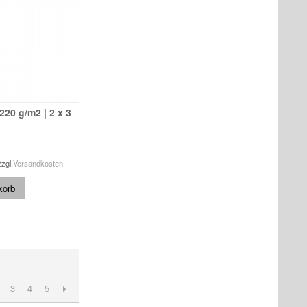
 220 g/m2 | 2 x 3
zzgl.
Versandkosten
korb
3
4
5