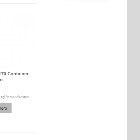
 170 Container-
5m
zzgl.
Versandkosten
korb