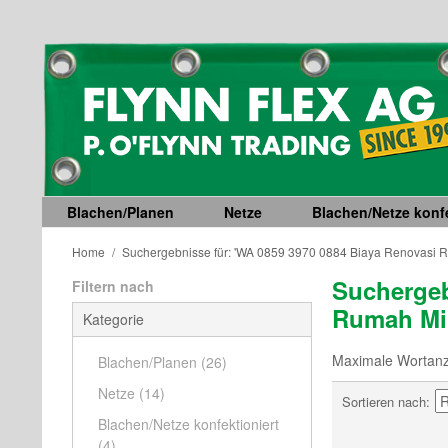
Blachen/Planen
Netze
Blachen/Netze konfe
Home
/
Suchergebnisse für: 'WA 0859 3970 0884 Biaya Renovasi 
Suchergeb
Filtern nach
Rumah Min
Kategorie
Maximale Wortanz
Blachen/Planen
(26)
Netze
(14)
Sortieren nach
Blachen/Netze konfektioniert
(4)