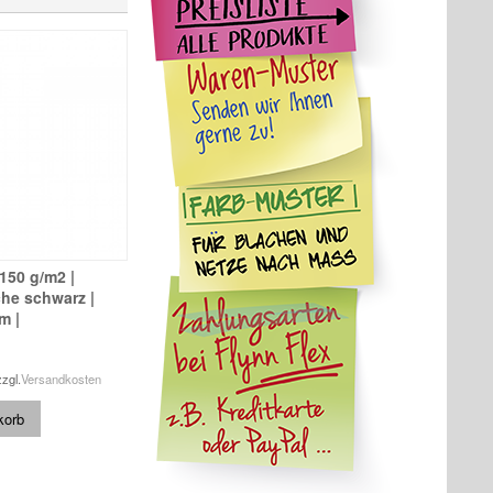
 150 g/m2 |
he schwarz |
m |
zzgl.
Versandkosten
korb