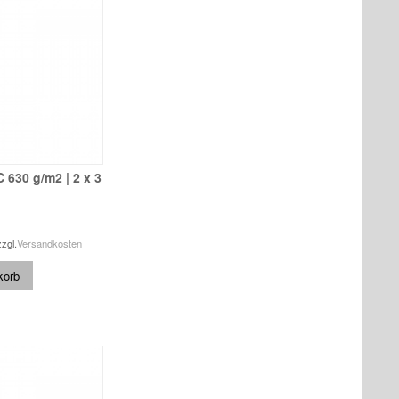
C 630 g/m2 | 2 x 3
zzgl.
Versandkosten
korb