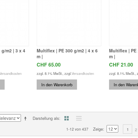
 g/m2 | 3 x 4
Multiflex | PE 300 g/m2 | 4 x 6
Multiflex | PE
m |
m |
CHF 65.00
CHF 21.00
Versandkosten
zzgl. 8.1% MwSt.
,
zzgl.
Versandkosten
zzgl. 8.1% MwSt.
,
In den Warenkorb
In den Waren
Darstellung als
Zeige
1-12 von 437
1
2