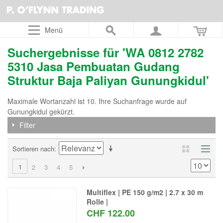
Menü
Suchergebnisse für 'WA 0812 2782
5310 Jasa Pembuatan Gudang
Struktur Baja Paliyan Gunungkidul'
Maximale Wortanzahl ist 10. Ihre Suchanfrage wurde auf
Gunungkidul gekürzt.
Filter
Sortieren nach
1
2
3
4
5
Multiflex | PE 150 g/m2 | 2.7 x 30 m
Rolle |
CHF 122.00