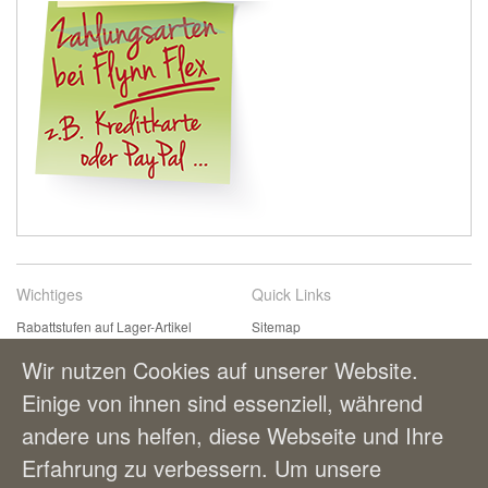
Wichtiges
Quick Links
Rabattstufen auf Lager-Artikel
Sitemap
Kontaktformular
Suchbegriffe
Wir nutzen Cookies auf unserer Website.
Einfach & bequem bestellen
Erweiterte Suche
Einige von ihnen sind essenziell, während
Zahlungsmöglichkeiten
andere uns helfen, diese Webseite und Ihre
Lieferung und Versandkosten
AGBs
Erfahrung zu verbessern. Um unsere