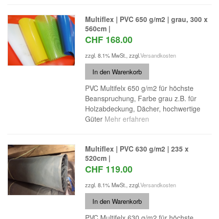
Multiflex | PVC 650 g/m2 | grau, 300 x
560cm |
CHF 168.00
zzgl. 8.1% MwSt.
,
zzgl.
Versandkosten
In den Warenkorb
PVC Multifelx 650 g/m2 für höchste
Beanspruchung, Farbe grau z.B. für
Holzabdeckung, Dächer, hochwertige
Güter
Mehr erfahren
Multiflex | PVC 630 g/m2 | 235 x
520cm |
CHF 119.00
zzgl. 8.1% MwSt.
,
zzgl.
Versandkosten
In den Warenkorb
PVC Multifelx 630 g/m2 für höchste