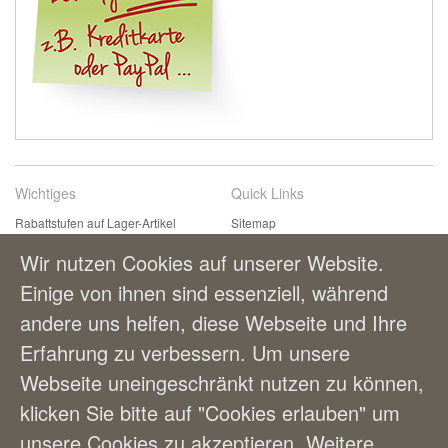
Wichtiges
Quick Links
Rabattstufen auf Lager-Artikel
Sitemap
Kontaktformular
Suchbegriffe
Wir nutzen Cookies auf unserer Website.
Einfach & bequem bestellen
Erweiterte Suche
Einige von ihnen sind essenziell, während
Zahlungsmöglichkeiten
andere uns helfen, diese Webseite und Ihre
Lieferung und Versandkosten
AGBs
Erfahrung zu verbessern. Um unsere
Webseite uneingeschränkt nutzen zu können,
Benutzerkonto
klicken Sie bitte auf "Cookies erlauben" um
Mein Benutzerkonto
unsere Cookies zu akzeptieren. Weitere