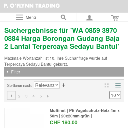
Menü
Suchergebnisse für 'WA 0859 3970
0884 Harga Borongan Gudang Baja
2 Lantai Terpercaya Sedayu Bantul'
Maximale Wortanzahl ist 10. Ihre Suchanfrage wurde auf
Terpercaya Sedayu Bantul gekürzt.
Filter
Sortieren nach
1
2
3
4
5
Multinet | PE Vogelschutz-Netz 4m x
50m | 20x20mm grün |
CHF 180.00