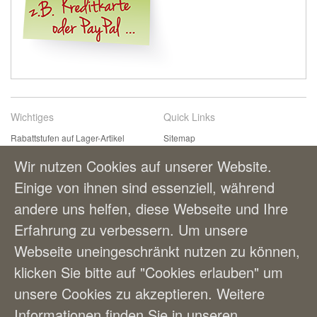
Wichtiges
Quick Links
Rabattstufen auf Lager-Artikel
Sitemap
Kontaktformular
Suchbegriffe
Wir nutzen Cookies auf unserer Website.
Einfach & bequem bestellen
Erweiterte Suche
Einige von ihnen sind essenziell, während
Zahlungsmöglichkeiten
andere uns helfen, diese Webseite und Ihre
Lieferung und Versandkosten
AGBs
Erfahrung zu verbessern. Um unsere
Webseite uneingeschränkt nutzen zu können,
Benutzerkonto
klicken Sie bitte auf "Cookies erlauben" um
Mein Benutzerkonto
unsere Cookies zu akzeptieren. Weitere
Bestellungen
Informationen finden Sie in unseren