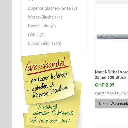
Zubehör Blachen/Netze
(6)
Werbe-Blachen
(1)
Kabelbinder
(6)
Dübel
(3)
Schnäppchen
(10)
Nagel-Dübel vorg
35mm 100 Stück 
CHF 2.95
zzgl. 8.1% MwSt.
,
zzgl.
In den Warenkorb