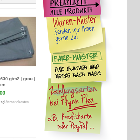
630 g/m2 | grau |
sen
00
zzgl.
Versandkosten