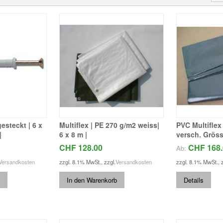
esteckt | 6 x
Multiflex | PE 270 g/m2 weiss|
PVC Multiflex 
|
6 x 8 m |
versch. Grös
CHF 128.00
CHF 168.
Ab:
Versandkosten
zzgl. 8.1% MwSt.
,
zzgl.
Versandkosten
zzgl. 8.1% MwSt.
,
In den Warenkorb
Details