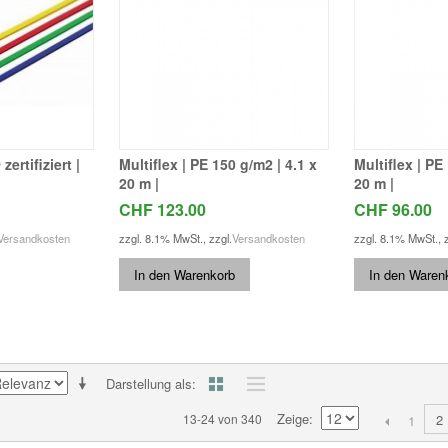
ertifiziert |
Multiflex | PE 150 g/m2 | 4.1 x
Multiflex | PE
20 m |
20 m |
CHF 123.00
CHF 96.00
Versandkosten
zzgl. 8.1% MwSt.
,
zzgl.
Versandkosten
zzgl. 8.1% MwSt.
,
In den Warenkorb
In den Waren
Darstellung als
Zeige
13-24 von 340
2
1