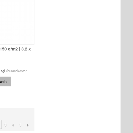
 150 g/m2 | 3.2 x
zzgl.
Versandkosten
korb
3
4
5