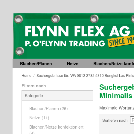
Blachen/Planen
Netze
Blachen/Netze konfe
Home
/
Suchergebnisse für: 'WA 0812 2782 5310 Bengkel Las Pintu
Suchergeb
Filtern nach
Minimalis
Kategorie
Maximale Wortanza
Blachen/Planen
(26)
Netze
(11)
Sortieren nach
Blachen/Netze konfektioniert
(4)