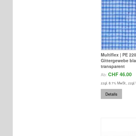
Multiflex | PE 22
Gittergewebe bla
transparent
CHF 46.00
Ab:
zzgl. 8.1% MwSt.
,
zzgl.
Details