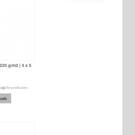
 220 g/m2 | 4 x 5
zzgl.
Versandkosten
korb