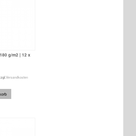
 180 g/m2 | 12 x
zzgl.
Versandkosten
korb