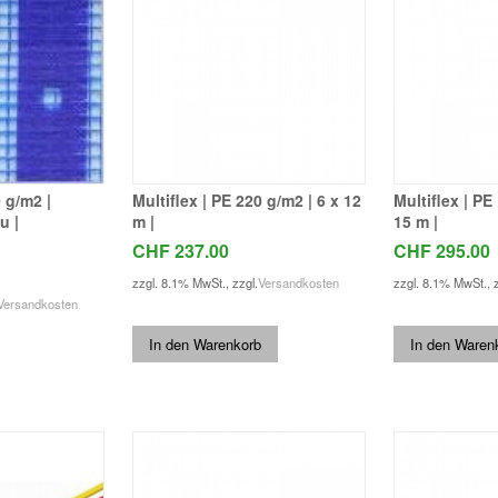
0 g/m2 |
Multiflex | PE 220 g/m2 | 6 x 12
Multiflex | PE
u |
m |
15 m |
CHF 237.00
CHF 295.00
zzgl. 8.1% MwSt.
,
zzgl.
Versandkosten
zzgl. 8.1% MwSt.
,
Versandkosten
In den Warenkorb
In den Waren