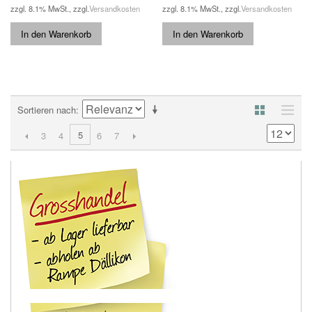
zzgl. 8.1% MwSt.
,
zzgl.
Versandkosten
zzgl. 8.1% MwSt.
,
zzgl.
Versandkosten
In den Warenkorb
In den Warenkorb
Sortieren nach
5
3
4
6
7