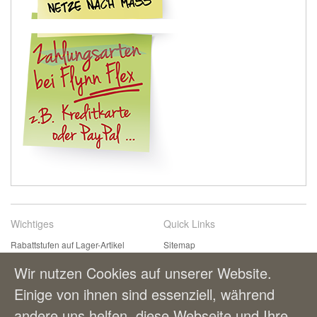
Wichtiges
Quick Links
Rabattstufen auf Lager-Artikel
Sitemap
Kontaktformular
Suchbegriffe
Wir nutzen Cookies auf unserer Website.
Einfach & bequem bestellen
Erweiterte Suche
Einige von ihnen sind essenziell, während
Zahlungsmöglichkeiten
andere uns helfen, diese Webseite und Ihre
Lieferung und Versandkosten