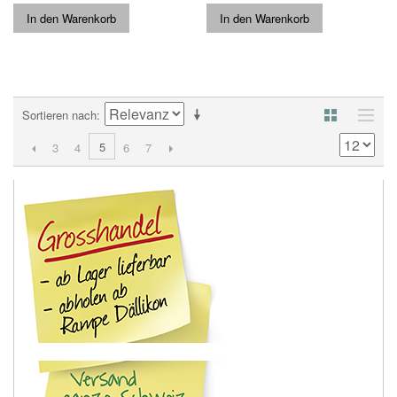
In den Warenkorb
In den Warenkorb
Sortieren nach
5
3
4
6
7