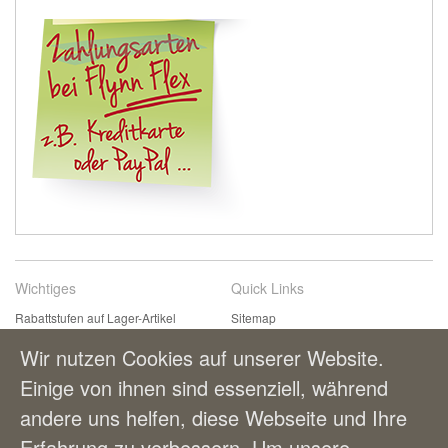
Wichtiges
Quick Links
Rabattstufen auf Lager-Artikel
Sitemap
Kontaktformular
Suchbegriffe
Wir nutzen Cookies auf unserer Website.
Einfach & bequem bestellen
Erweiterte Suche
Einige von ihnen sind essenziell, während
Zahlungsmöglichkeiten
andere uns helfen, diese Webseite und Ihre
Lieferung und Versandkosten
AGBs
Erfahrung zu verbessern. Um unsere